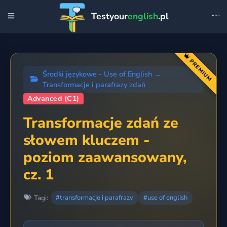
Testyour
english
.pl
PREMIUM
Środki językowe - Use of English
→
Transformacje i parafrazy zdań
Advanced (C1)
Transformacje zdań ze
słowem kluczem -
poziom zaawansowany,
cz. 1
Tagi:
#transformacje i parafrazy
#use of english