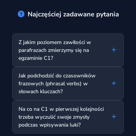
Najczęściej zadawane pytania
Z jakim poziomem zawiłości w
parafrazach zmierzymy się na
egzaminie C1?
Na tym poziomie transformacje często
Jak podchodzić do czasowników
wymagają znajomości tak zwanych zdań
frazowych (phrasal verbs) w
rozszczepionych (cleft sentences), bardzo
słowach kluczach?
rzadkich, wyrafinowanych idiomów i
kolokacji (np. take something into account),
Na C1 musisz posiadać duży, bardzo
czy rozbudowanych inwersji. Często trzeba
Na co na C1 w pierwszej kolejności
aktywny zasób słownictwa. Słowo klucz
mocno zmienić całą strukturę, a nie tylko
trzeba wyczulić swoje zmysły
często będzie przyimkiem (np. OUT, UP) od
fragment zdania. Przykład: "I liked the music
podczas wpisywania luki?
dłuższego phrasala. Zawsze musisz
the most." -> "What I liked the most was
uważnie zadbać o dobranie prawidłowej