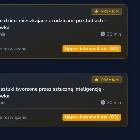
PREMIUM
e dzieci mieszkające z rodzicami po studiach -
awka
nie
30 min
ie rozwiązano
Upper-intermediate (B2)
PREMIUM
 sztuki tworzone przez sztuczną inteligencję -
awka
nie
30 min
ie rozwiązano
Upper-intermediate (B2)