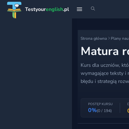
Testyour
english
.pl
START
Strona główna
Plany nau
Strona główna
Matura r
Profil
Kurs dla uczniów, kt
wymagające teksty i 
Teoria
błędu i strategią ro
Rankingi
Premium
POSTĘP KURSU
0%
(0 / 194)
PLANY NAUKI