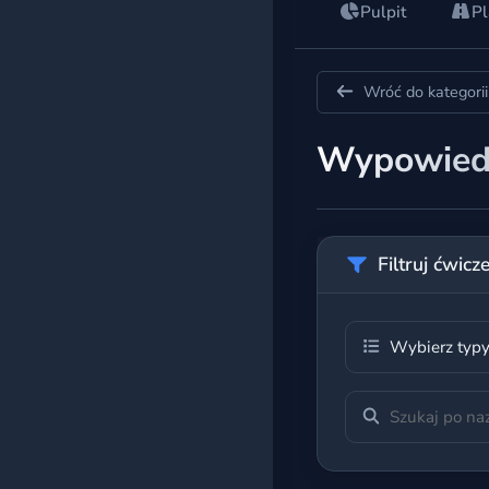
Pulpit
Pl
Egzamin 8-klasisty
Matura podstawowa
Wróć do kategorii
Matura rozszerzona
Wypowied
Wszystkie kursy
BAZA ĆWICZEŃ
Filtruj ćwicz
Według kategorii
Wybierz typ
Według poziomu
Według tagów