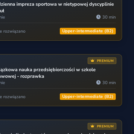
zienna impreza sportowa w nietypowej dyscyplinie
uł
nie
30 min
ie rozwiązano
Upper-intermediate (B2)
PREMIUM
zkowa nauka przedsiębiorczości w szkole
awowej - rozprawka
nie
30 min
ie rozwiązano
Upper-intermediate (B2)
PREMIUM