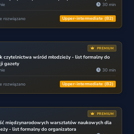
nie
30 min
ie rozwiązano
Upper-intermediate (B2)
PREMIUM
 czytelnictwa wśród młodzieży - list formalny do
ji gazety
nie
30 min
ie rozwiązano
Upper-intermediate (B2)
PREMIUM
ść międzynarodowych warsztatów naukowych dla
eży - list formalny do organizatora