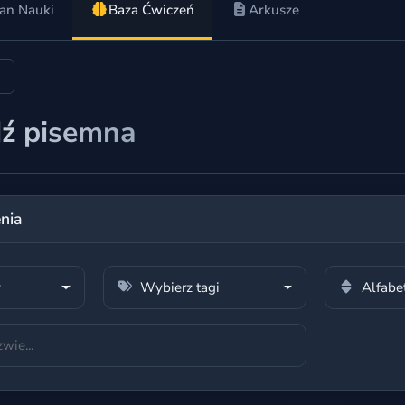
an Nauki
Baza Ćwiczeń
Arkusze
ź pisemna
enia
y
Wybierz tagi