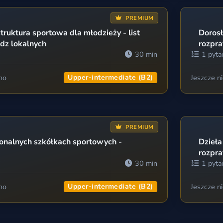
PREMIUM
truktura sportowa dla młodzieży - list
Dorosł
dz lokalnych
rozpr
30 min
1 pyta
no
Upper-intermediate (B2)
Jeszcze n
PREMIUM
jonalnych szkółkach sportowych -
Dzieła
rozpr
30 min
1 pyta
no
Upper-intermediate (B2)
Jeszcze n