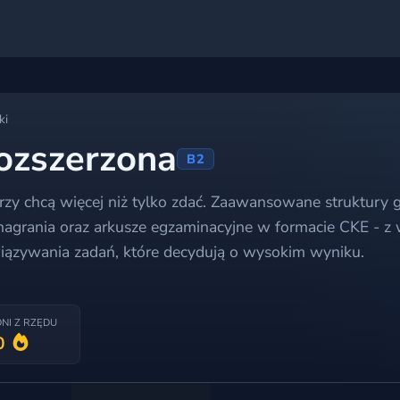
ki
ozszerzona
B2
órzy chcą więcej niż tylko zdać. Zaawansowane struktury 
nagrania oraz arkusze egzaminacyjne w formacie CKE - z
związywania zadań, które decydują o wysokim wyniku.
DNI Z RZĘDU
0