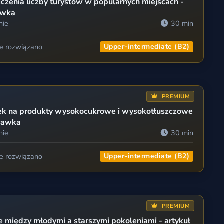
czenia liczby turystów w popularnych miejscach -
awka
nie
30 min
ie rozwiązano
Upper-intermediate (B2)
PREMIUM
ek na produkty wysokocukrowe i wysokotłuszczowe
prawka
nie
30 min
ie rozwiązano
Upper-intermediate (B2)
PREMIUM
e między młodymi a starszymi pokoleniami - artykuł