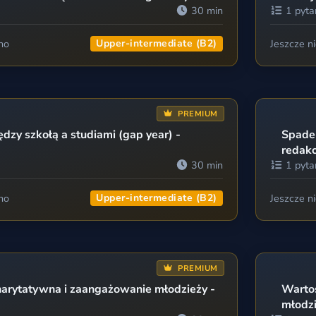
30 min
1 pyta
no
Upper-intermediate (B2)
Jeszcze n
PREMIUM
dzy szkołą a studiami (gap year) -
Spadek
redakc
30 min
1 pyta
no
Upper-intermediate (B2)
Jeszcze n
PREMIUM
harytatywna i zaangażowanie młodzieży -
Warto
młodzi