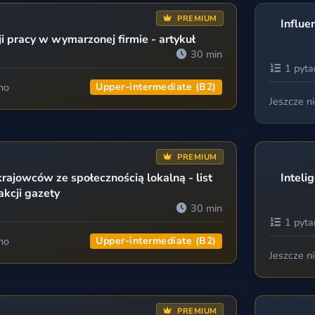
PREMIUM
Influe
i pracy w wymarzonej firmie - artykuł
30 min
1 pyta
no
Upper-intermediate (B2)
Jeszcze n
PREMIUM
rajowców ze społecznością lokalną - list
Inteli
akcji gazety
30 min
1 pyta
no
Upper-intermediate (B2)
Jeszcze n
PREMIUM