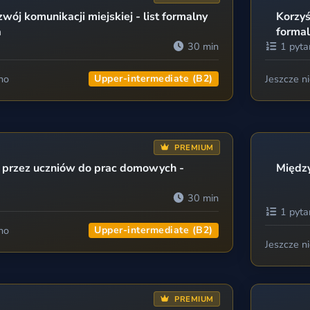
wój komunikacji miejskiej - list formalny
Korzyś
a
formal
30 min
1 pyta
no
Upper-intermediate (B2)
Jeszcze n
PREMIUM
I przez uczniów do prac domowych -
Między
30 min
1 pyta
no
Upper-intermediate (B2)
Jeszcze n
PREMIUM