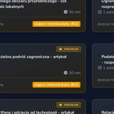
nego obszaru przyrodniczego - list
Ograni
dz lokalnych
rozpr
30 min
1 pyta
no
Upper-intermediate (B2)
Jeszcze n
PREMIUM
ielna podróż zagraniczna - artykuł
Podat
- roz
1 pyta
30 min
Jeszcze n
no
Upper-intermediate (B2)
PREMIUM
fona i odcięcie od technologii - artykuł
Relacj