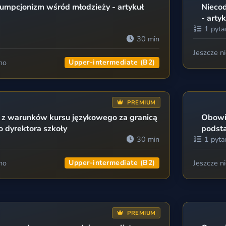
umpcjonizm wśród młodzieży - artykuł
Niecod
- artyk
1 pyta
30 min
Jeszcze n
no
Upper-intermediate (B2)
PREMIUM
 z warunków kursu językowego za granicą
Obowią
do dyrektora szkoły
podst
30 min
1 pyta
no
Upper-intermediate (B2)
Jeszcze n
PREMIUM