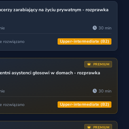
ncerzy zarabiający na życiu prywatnym - rozprawka
nie
30 min
ie rozwiązano
Upper-intermediate (B2)
PREMIUM
gentni asystenci głosowi w domach - rozprawka
nie
30 min
ie rozwiązano
Upper-intermediate (B2)
PREMIUM