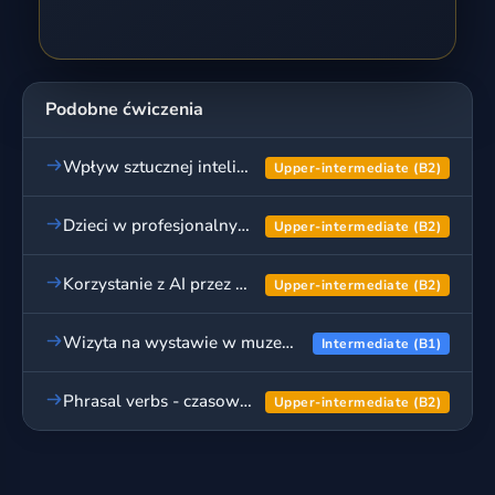
Podobne ćwiczenia
Wpływ sztucznej inteligencji na codzienne życie - artykuł
Upper-intermediate (B2)
Dzieci w profesjonalnych szkółkach sportowych - rozprawka
Upper-intermediate (B2)
Korzystanie z AI przez uczniów do prac domowych - rozprawka
Upper-intermediate (B2)
Wizyta na wystawie w muzeum lub galerii sztuki - wpis na blogu
Intermediate (B1)
Phrasal verbs - czasowniki frazowe, cz. 2
Upper-intermediate (B2)