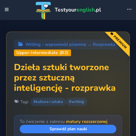
Testyour
english
.pl
PREMIUM
Writing - wypowiedź pisemna
→
Rozprawka
Upper-intermediate (B2)
Dzieła sztuki tworzone
przez sztuczną
inteligencję - rozprawka
Tagi:
#kultura i sztuka
#writing
To ćwiczenie z zakresu
matury rozszerzonej
Sprawdź plan nauki