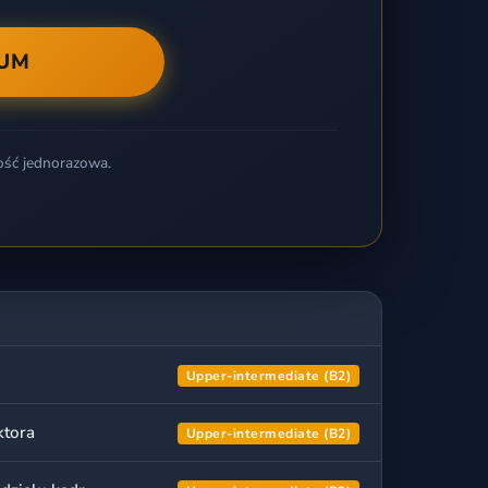
IUM
ość jednorazowa.
Upper-intermediate (B2)
ktora
Upper-intermediate (B2)