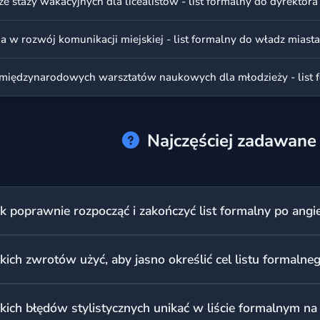
ze staży wakacyjnych dla licealistów - list formalny do dyrektora
a w rozwój komunikacji miejskiej - list formalny do władz miasta
Najczęściej zadawane
ak poprawnie rozpocząć i zakończyć list formalny po angi
śli znasz nazwisko adresata, zacznij od 'Dear Mr/Ms Smith' i zak
akich zwrotów użyć, aby jasno określić cel listu formalne
 instytucji lub nie znasz nazwiska, użyj 'Dear Sir/Madam', a na k
pierwszym akapicie musisz od razu przejść do rzeczy. Użyj zwro
akich błędów stylistycznych unikać w liście formalnym n
press my dissatisfaction with...', 'I am writing in connection with