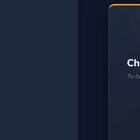
Wszystkie testy
Ch
To ć