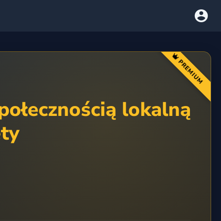
PREMIUM
połecznością lokalną
ety