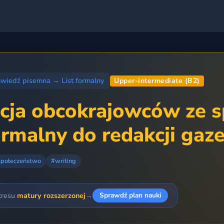
owiedź pisemna
→
List formalny
Upper-intermediate (B2)
acja obcokrajowców ze s
formalny do redakcji gaz
społeczeństwo
#writing
kresu
matury rozszerzonej
→
Sprawdź plan nauki