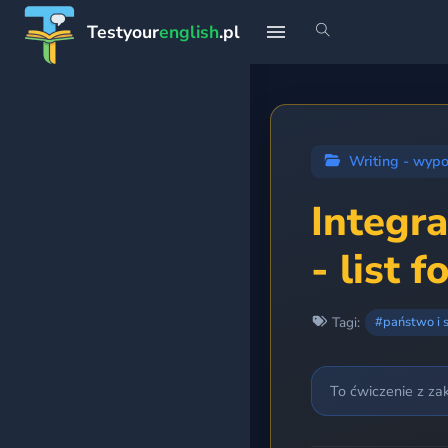
Testyour
english
.pl
START
Strona główna
Writing - wyp
Profil
Integr
- list 
Teoria
Rankingi
Tagi:
#państwo i 
Premium
To ćwiczenie z za
PLANY NAUKI