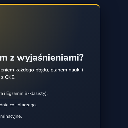
em z wyjaśnieniami?
eniem każdego błędu, planem nauki i
 z CKE.
a i Egzamin 8-klasisty).
dnie co i dlaczego.
aminacyjne.