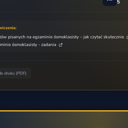
5
wiczenia:
tów pisanych na egzaminie ósmoklasisty – jak czytać skutecznie
minie ósmoklasisty - zadania
do druku (PDF)