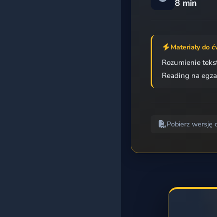
8 min
Egzamin 8-klasisty
Matura podstawowa
Materiały do ć
Rozumienie teks
Matura rozszerzona
Reading na egza
Wszystkie kursy
BAZA ĆWICZEŃ
Pobierz wersję 
Według kategorii
Według poziomu
Według tagów