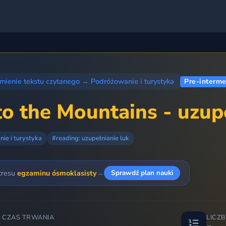
mienie tekstu czytanego
→
Podróżowanie i turystyka
Pre-interme
to the Mountains - uzupe
ie i turystyka
#reading: uzupełnianie luk
kresu
egzaminu ósmoklasisty
→
Sprawdź plan nauki
 CZAS TRWANIA
LICZ