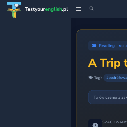
Testyour
english
.pl
START
Strona główna
Reading - rozu
Profil
A Trip 
Teoria
Tagi:
#podróżowan
Rankingi
To ćwiczenie z za
Premium
PLANY NAUKI
SZACOWANY