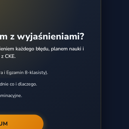
em z wyjaśnieniami?
eniem każdego błędu, planem nauki i
 z CKE.
a i Egzamin 8-klasisty).
dnie co i dlaczego.
aminacyjne.
IUM