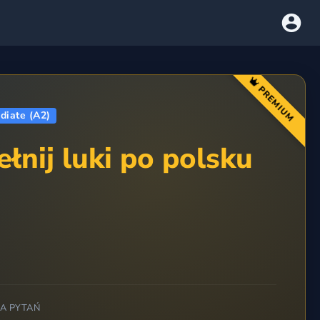
PREMIUM
diate (A2)
łnij luki po polsku
BA PYTAŃ