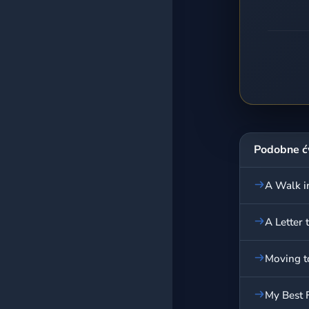
Podobne ć
A Walk in
A Letter 
Moving t
My Best F