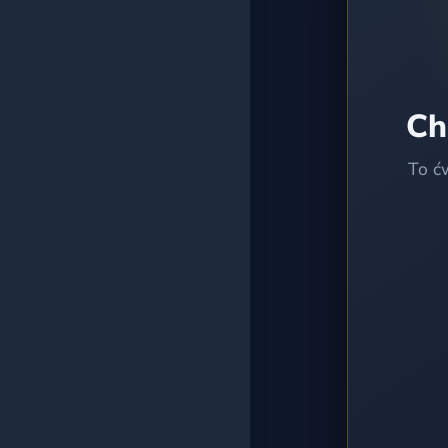
Wszystkie testy
Ch
To ć