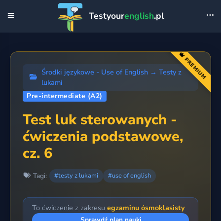
Testyour
english
.pl
PREMIUM
Środki językowe - Use of English
→
Testy z
lukami
Pre-intermediate (A2)
Test luk sterowanych -
ćwiczenia podstawowe,
cz. 6
Tagi:
#testy z lukami
#use of english
To ćwiczenie z zakresu
egzaminu ósmoklasisty
Sprawdź plan nauki