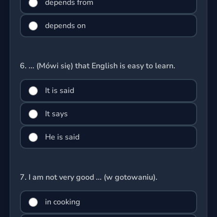
depends from
depends on
6.
... (Mówi się) that English is easy to learn.
It is said
It says
He is said
7.
I am not very good ... (w gotowaniu).
in cooking