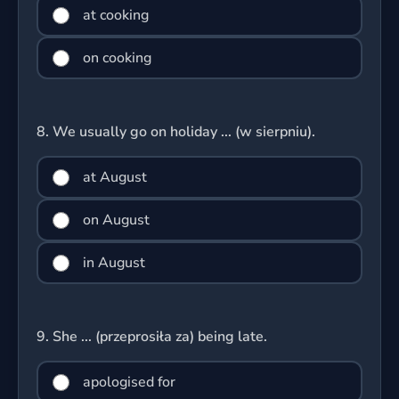
at cooking
on cooking
8.
We usually go on holiday ... (w sierpniu).
at August
on August
in August
9.
She ... (przeprosiła za) being late.
apologised for