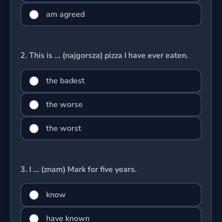
am agreed
2.
This is ... (najgorsza) pizza I have ever eaten.
the badest
the worse
the worst
3.
I ... (znam) Mark for five years.
know
have known