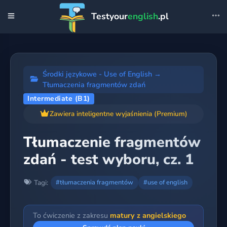
Testyour
english
.pl
Środki językowe - Use of English
→
Tłumaczenia fragmentów zdań
Intermediate (B1)
Zawiera inteligentne wyjaśnienia (Premium)
Tłumaczenie fragmentów
zdań - test wyboru, cz. 1
Tagi:
#tłumaczenia fragmentów
#use of english
To ćwiczenie z zakresu
matury z angielskiego