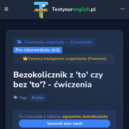
Testyour
english
.pl
Gramatyka angielska
→
Czasowniki
Pre-intermediate (A2)
Zawiera inteligentne wyjaśnienia (Premium)
Bezokolicznik z 'to' czy
bez 'to'? - ćwiczenia
Tagi:
#verbs
To ćwiczenie z zakresu
egzaminu ósmoklasisty
Sprawdź plan nauki