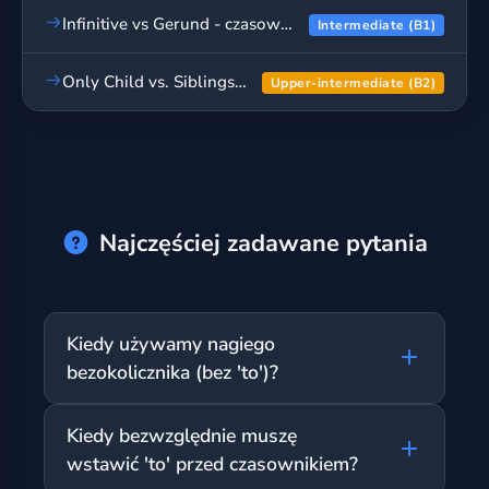
Infinitive vs Gerund - czasowniki ze zmianą znaczenia
Intermediate (B1)
Only Child vs. Siblings: The Great Debate - prawda czy fałsz?
Upper-intermediate (B2)
Najczęściej zadawane pytania
Kiedy używamy nagiego
bezokolicznika (bez 'to')?
Nagiego bezokolicznika używamy
Kiedy bezwzględnie muszę
najczęściej po czasownikach modalnych
wstawić 'to' przed czasownikiem?
(can, must, should) oraz po konstrukcjach