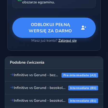
obszarze egzaminu.
ODBLOKUJ PEŁNĄ
WERSJĘ ZA DARMO
Masz już konto?
Zaloguj się
Podobne ćwiczenia
Infinitive vs Gerund - bezokolicznik czy forma -ing? Ćwiczenia, cz. 1
Pre-intermediate (A2)
Infinitive vs Gerund - bezokolicznik czy forma -ing? Ćwiczenia, cz. 3
Intermediate (B1)
Infinitive vs Gerund - bezokolicznik czy forma -ing? Ćwiczenia, cz. 2
Intermediate (B1)