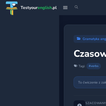
Testyour
english
.pl
START
Strona główna
Gramatyka ang
Profil
Czasown
Teoria
Tagi:
#verbs
Rankingi
To ćwiczenie z za
Premium
PLANY NAUKI
SZACOWANY