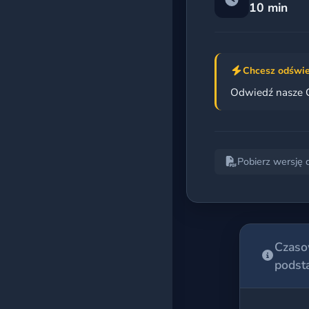
10 min
Egzamin 8-klasisty
Matura podstawowa
Chcesz odświe
Matura rozszerzona
Odwiedź nasze 
Wszystkie kursy
Pobierz wersję 
BAZA ĆWICZEŃ
Według kategorii
Według poziomu
Czasow
podst
Według tagów