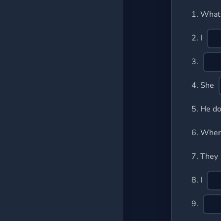
Wszystkie testy
1.
Wha
2.
I
3.
4.
She
5.
He do
6.
Whe
7.
They
8.
I
9.