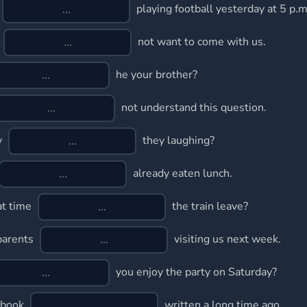
playing football yesterday at 5 p.m
not want to come with us.
he your brother?
not understand this question.
y
they laughing?
already eaten lunch.
t time
the train leave?
parents
visiting us next week.
you enjoy the party on Saturday?
 book
written a long time ago.