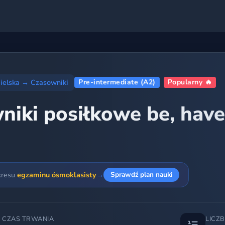
ielska
→
Czasowniki
Pre-intermediate (A2)
Popularny 🔥
iki posiłkowe be, have,
kresu
egzaminu ósmoklasisty
→
Sprawdź plan nauki
 CZAS TRWANIA
LICZ