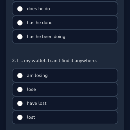
does he do
has he done
has he been doing
2.
I ... my wallet. I can't find it anywhere.
am losing
lose
have lost
lost