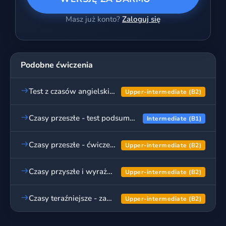
Masz już konto?
Zaloguj się
Podobne ćwiczenia
Test z czasów angielskich - podsumowanie wszystkich czasów
Upper-intermediate (B2)
Czasy przeszłe - test podsumowujący
Intermediate (B1)
Czasy przeszłe - ćwiczenia podsumowujące, cz. 2
Upper-intermediate (B2)
Czasy przyszłe i wyrażanie przyszłości - test podsumowujący
Upper-intermediate (B2)
Czasy teraźniejsze - zaawansowane użycie
Upper-intermediate (B2)