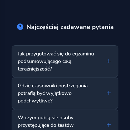
Najczęściej zadawane pytania
Jak przygotować się do egzaminu
podsumowującego całą
teraźniejszość?
Należy dokładnie zrozumieć, co oznacza
Gdzie czasowniki postrzegania
słowo 'teraźniejszość' w poszczególnych
potrafią być wyjątkowo
czterech czasach. W Present Simple to
podchwytliwe?
nieskończony nawyk. W Present
Continuous to akcja wokół dziś. Present
Uważać trzeba na czasowniki takie jak 'look'
Perfect to pomost do przeszłości, a Perfect
W czym gubią się osoby
(wyglądać) czy 'feel' (czuć się). Choć są to
Continuous to długa autostrada łącząca
przystępujące do testów
tradycyjne stany zmysłów używane