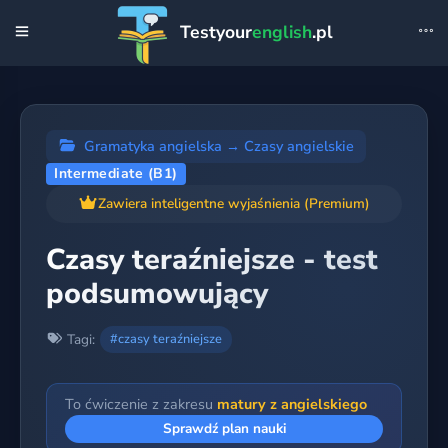
Testyour
english
.pl
Gramatyka angielska
→
Czasy angielskie
Intermediate (B1)
Zawiera inteligentne wyjaśnienia (Premium)
Czasy teraźniejsze - test
podsumowujący
Tagi:
#czasy teraźniejsze
To ćwiczenie z zakresu
matury z angielskiego
Sprawdź plan nauki