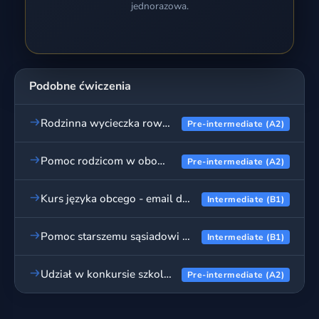
jednorazowa.
Podobne ćwiczenia
Rodzinna wycieczka rowerowa - email do koleżanki
Pre-intermediate (A2)
Pomoc rodzicom w obowiązkach domowych - email do koleżanki
Pre-intermediate (A2)
Kurs języka obcego - email do koleżanki
Intermediate (B1)
Pomoc starszemu sąsiadowi - email do koleżanki
Intermediate (B1)
Udział w konkursie szkolnym - email do koleżanki
Pre-intermediate (A2)