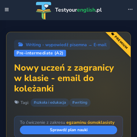
Testyour
english
.pl
PREMIUM
Writing - wypowiedź pisemna
→
E-mail
Pre-intermediate (A2)
Nowy uczeń z zagranicy
w klasie - email do
koleżanki
Tagi:
#szkoła i edukacja
#writing
To ćwiczenie z zakresu
egzaminu ósmoklasisty
Sprawdź plan nauki