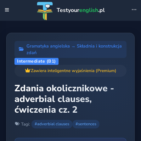
Testyour
english
.pl
Gramatyka angielska
→
Składnia i konstrukcja
zdań
Intermediate (B1)
Zawiera inteligentne wyjaśnienia (Premium)
Zdania okolicznikowe -
adverbial clauses,
ćwiczenia cz. 2
Tagi:
#adverbial clauses
#sentences