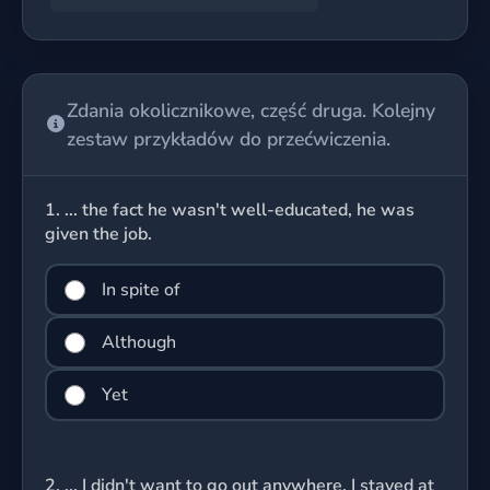
Zdania okolicznikowe, część druga. Kolejny
zestaw przykładów do przećwiczenia.
1.
... the fact he wasn't well-educated, he was
given the job.
In spite of
Although
Yet
2.
... I didn't want to go out anywhere, I stayed at