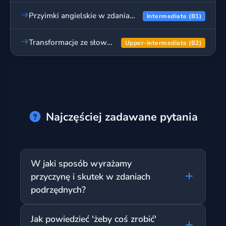
Przyimki angielskie w zdaniach - ćwiczenia, cz. 2
Intermediate (B1)
Transformacje ze słowem kluczem - ćwiczenia, cz. 2
Upper-intermediate (B2)
Najczęściej zadawane pytania
W jaki sposób wyrażamy
przyczynę i skutek w zdaniach
podrzędnych?
Do wyrażenia przyczyny używamy
Jak powiedzieć 'żeby coś zrobić'
spójników because, as lub since, a skutek