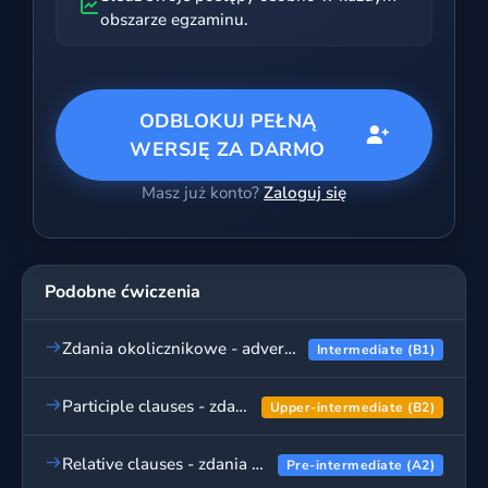
obszarze egzaminu.
ODBLOKUJ PEŁNĄ
WERSJĘ ZA DARMO
Masz już konto?
Zaloguj się
Podobne ćwiczenia
Zdania okolicznikowe - adverbial clauses, ćwiczenia
Intermediate (B1)
Participle clauses - zdania imiesłowowe, ćwiczenia
Upper-intermediate (B2)
Relative clauses - zdania względne, ćwiczenia
Pre-intermediate (A2)