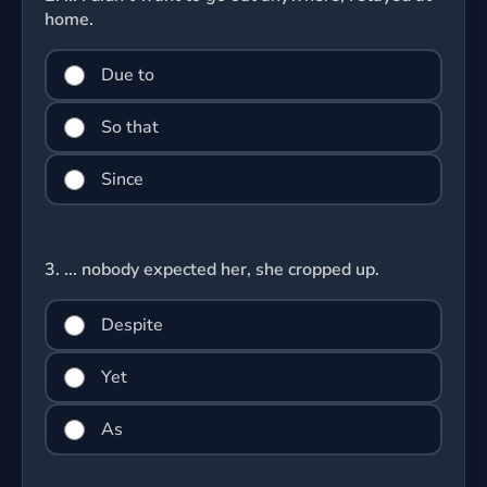
home.
Due to
So that
Since
3.
... nobody expected her, she cropped up.
Despite
Yet
As