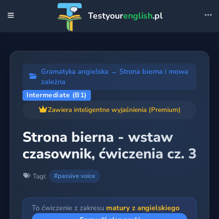
Testyour
english
.pl
Gramatyka angielska
→
Strona bierna i mowa
zależna
Intermediate (B1)
Zawiera inteligentne wyjaśnienia (Premium)
Strona bierna - wstaw
czasownik, ćwiczenia cz. 3
Tagi:
#passive voice
To ćwiczenie z zakresu
matury z angielskiego