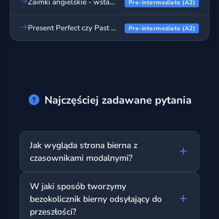
Zaimki angielskie - wstaw odpowiedni zaimek, cz. 2
Pre-intermediate (A2)
Present Perfect czy Past Simple? - ćwiczenia
Pre-intermediate (A2)
Najczęściej zadawane pytania
Jak wygląda strona bierna z
czasownikami modalnymi?
Aby użyć modali w stronie biernej, po
W jaki sposób tworzymy
czasowniku modalnym takim jak 'must',
bezokolicznik bierny odsyłający do
'should' czy 'can' dodajemy bezokolicznik
przeszłości?
'be', a następnie główny czasownik w