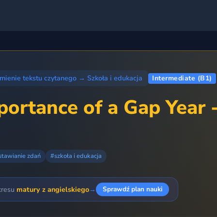
mienie tekstu czytanego
→
Szkoła i edukacja
Intermediate (B1)
portance of a Gap Year 
stawianie zdań
#szkoła i edukacja
kresu
matury z angielskiego
→
Sprawdź plan nauki