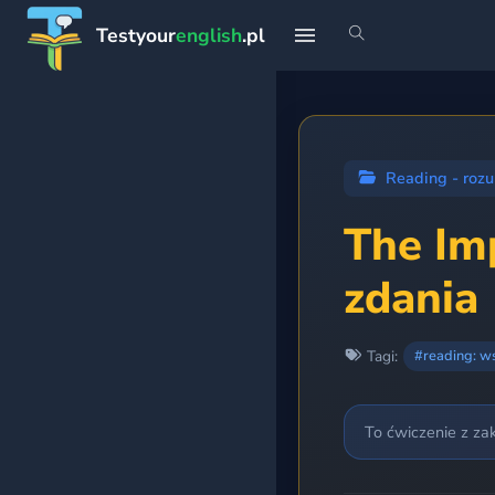
Testyour
english
.pl
START
Strona główna
Reading - rozu
Profil
The Im
zdania
Teoria
Rankingi
Tagi:
#reading: w
Premium
To ćwiczenie z za
PLANY NAUKI