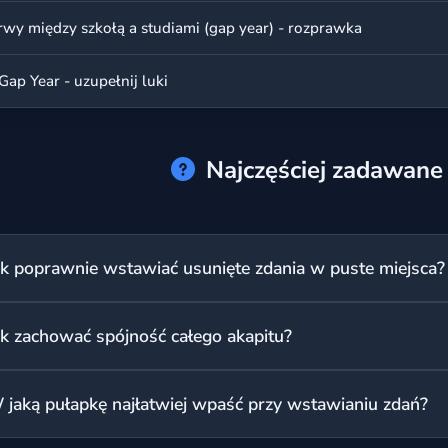
rwy między szkołą a studiami (gap year) - rozprawka
Gap Year - uzupełnij luki
Najczęściej zadawane
ak poprawnie wstawiać usunięte zdania w puste miejsca?
up się na słowach łączących i zaimkach, które znajdują się prze
ak zachować spójność całego akapitu?
y 'therefore' oraz zaimki 'he' lub 'this' pomagają zachować logi
danie z 'These methods', wcześniej musi być mowa o jakichś m
racaj uwagę na zmiany nastroju i rozwój akcji. Jeśli tekst nag
 jaką pułapkę najłatwiej wpaść przy wstawianiu zdań?
ania, które to uzasadnia, na przykład z użyciem zwrotu 'On the
wsze przeczytaj cały akapit.