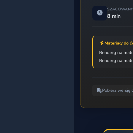
Egzamin 8-klasisty
SZACOWANY
8 min
Matura podstawowa
Matura rozszerzona
Materiały do ć
Reading na matu
Wszystkie kursy
Reading na matu
BAZA ĆWICZEŃ
Według kategorii
Pobierz wersję 
Według poziomu
Według tagów