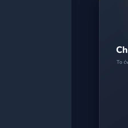
Wszystkie testy
Ch
To ć