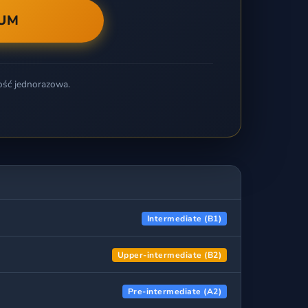
IUM
ość jednorazowa.
Intermediate (B1)
Upper-intermediate (B2)
Pre-intermediate (A2)