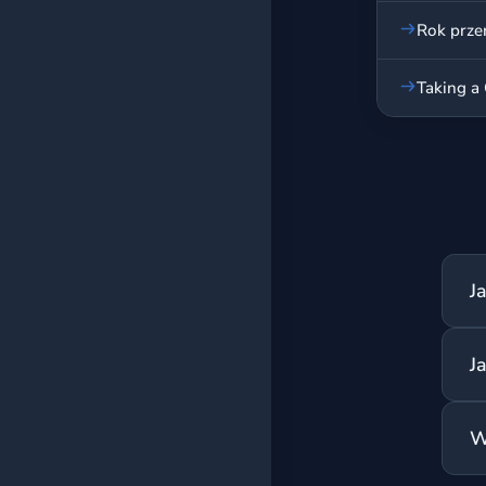
Rok prze
Taking a 
J
Sk
J
cz
z
Zw
W
zd
za