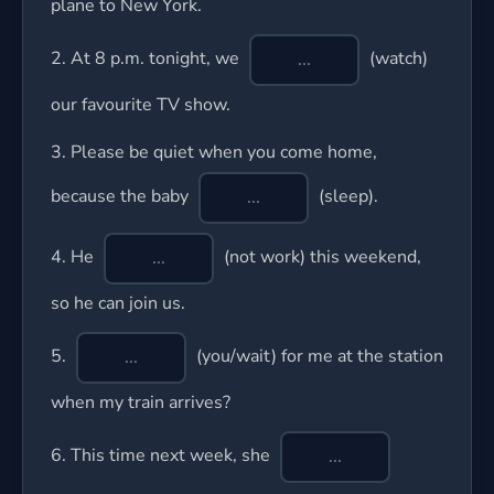
plane to New York.
2.
At 8 p.m. tonight, we
(watch)
our favourite TV show.
3.
Please be quiet when you come home,
because the baby
(sleep).
4.
He
(not work) this weekend,
so he can join us.
5.
(you/wait) for me at the station
when my train arrives?
6.
This time next week, she