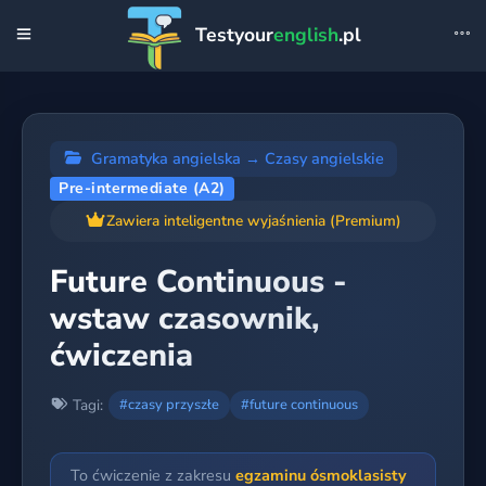
Testyour
english
.pl
Gramatyka angielska
→
Czasy angielskie
Pre-intermediate (A2)
Zawiera inteligentne wyjaśnienia (Premium)
Future Continuous -
wstaw czasownik,
ćwiczenia
Tagi:
#czasy przyszłe
#future continuous
To ćwiczenie z zakresu
egzaminu ósmoklasisty