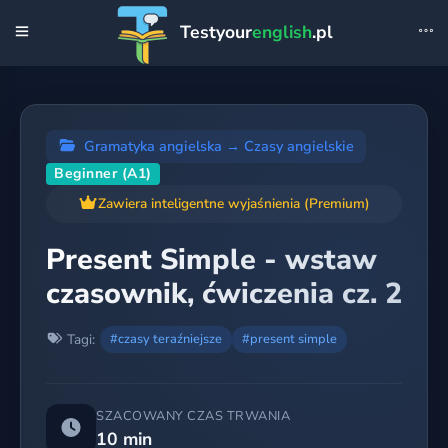
Testyour
english
.pl
Gramatyka angielska
→
Czasy angielskie
Beginner (A1)
Zawiera inteligentne wyjaśnienia (Premium)
Present Simple - wstaw
czasownik, ćwiczenia cz. 2
Tagi:
#czasy teraźniejsze
#present simple
SZACOWANY CZAS TRWANIA
10 min