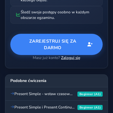
każdego błędu.
Śledź swoje postępy osobno w każdym
obszarze egzaminu.
ZAREJESTRUJ SIĘ ZA
DARMO
Masz już konto?
Zaloguj się
Podobne ćwiczenia
Present Simple - wstaw czasownik, ćwiczenia dla początkujących
Beginner (A1)
Present Simple i Present Continuous - ćwiczenia dla początkujących
Beginner (A1)