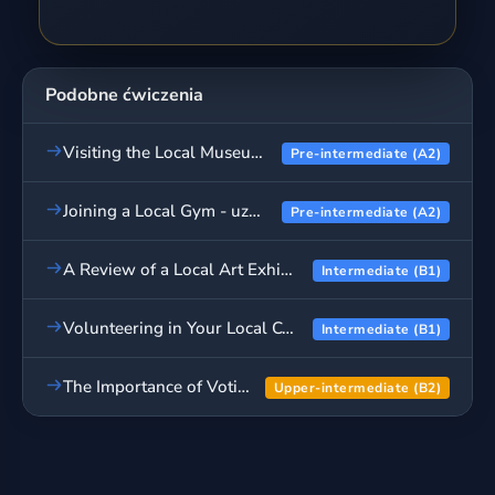
Podobne ćwiczenia
Visiting the Local Museum - uzupełnij luki
Pre-intermediate (A2)
Joining a Local Gym - uzupełnij luki
Pre-intermediate (A2)
A Review of a Local Art Exhibition - uzupełnij luki
Intermediate (B1)
Volunteering in Your Local Community - uzupełnij luki
Intermediate (B1)
The Importance of Voting in Local Elections - uzupełnij luki
Upper-intermediate (B2)