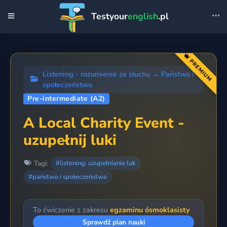
Testyour
english
.pl
PREMIUM
Listening - rozumienie ze słuchu
→
Państwo i
społeczeństwo
Pre-intermediate (A2)
A Local Charity Event -
uzupełnij luki
Tagi:
#listening: uzupełnianie luk
#państwo i społeczeństwo
To ćwiczenie z zakresu
egzaminu ósmoklasisty
Sprawdź plan nauki