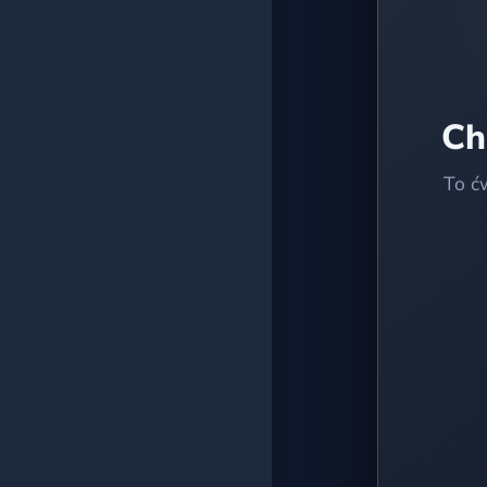
Wszystkie testy
Ch
To ć