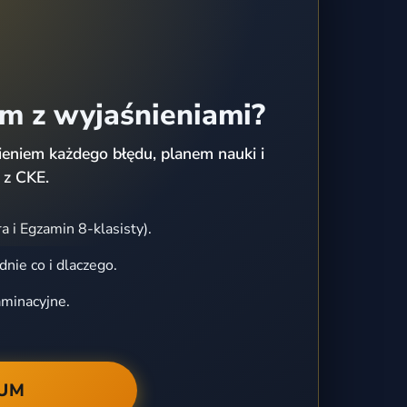
em z wyjaśnieniami?
eniem każdego błędu, planem nauki i
 z CKE.
a i Egzamin 8-klasisty).
dnie co i dlaczego.
aminacyjne.
IUM