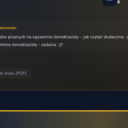
4
wiczenia:
tów pisanych na egzaminie ósmoklasisty – jak czytać skutecznie
minie ósmoklasisty - zadania
do druku (PDF)