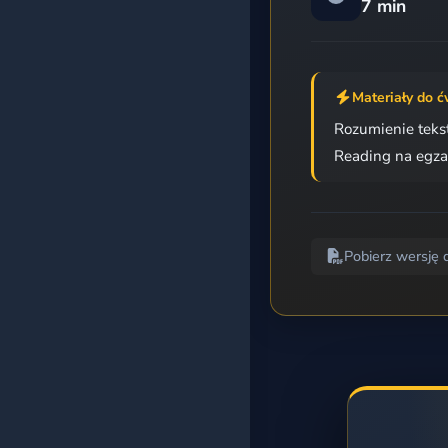
7 min
Egzamin 8-klasisty
Matura podstawowa
Materiały do ć
Rozumienie teks
Matura rozszerzona
Reading na egza
Wszystkie kursy
BAZA ĆWICZEŃ
Pobierz wersję 
Według kategorii
Według poziomu
Według tagów