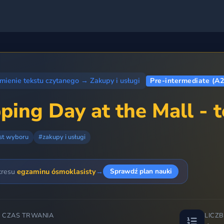
mienie tekstu czytanego
→
Zakupy i usługi
Pre-intermediate (A2
ping Day at the Mall - 
est wyboru
#zakupy i usługi
kresu
egzaminu ósmoklasisty
→
Sprawdź plan nauki
 CZAS TRWANIA
LICZ