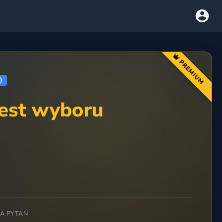
PREMIUM
)
test wyboru
BA PYTAŃ