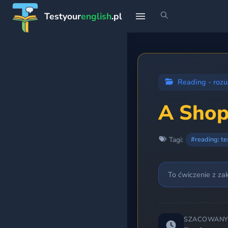
Testyour
english
.pl
START
Strona główna
Reading - rozu
Profil
A Shop
Teoria
Tagi:
#reading: t
Rankingi
To ćwiczenie z za
Premium
PLANY NAUKI
SZACOWANY