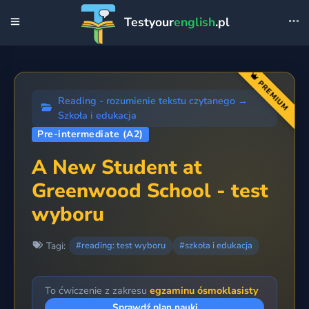
Testyour
english
.pl
PREMIUM
Reading - rozumienie tekstu czytanego
→
Szkoła i edukacja
Pre-intermediate (A2)
A New Student at
Greenwood School - test
wyboru
Tagi:
#reading: test wyboru
#szkoła i edukacja
To ćwiczenie z zakresu
egzaminu ósmoklasisty
Sprawdź plan nauki