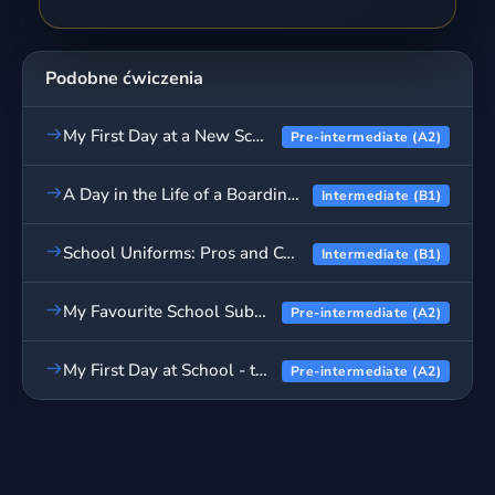
Podobne ćwiczenia
My First Day at a New School - test wyboru
Pre-intermediate (A2)
A Day in the Life of a Boarding School Student - prawda czy fałsz?
Intermediate (B1)
School Uniforms: Pros and Cons - test wyboru
Intermediate (B1)
My Favourite School Subjects - test wyboru
Pre-intermediate (A2)
My First Day at School - test wyboru
Pre-intermediate (A2)