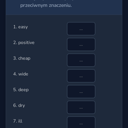
przeciwnym znaczeniu.
1. easy
2. positive
3. cheap
4. wide
5. deep
6. dry
7. ill