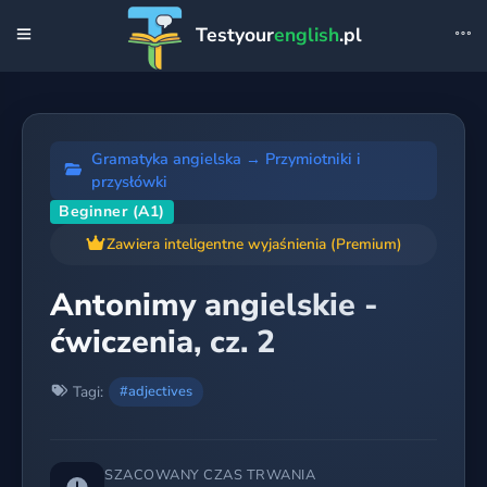
Testyour
english
.pl
Gramatyka angielska
→
Przymiotniki i
przysłówki
Beginner (A1)
Zawiera inteligentne wyjaśnienia (Premium)
Antonimy angielskie -
ćwiczenia, cz. 2
Tagi:
#adjectives
SZACOWANY CZAS TRWANIA