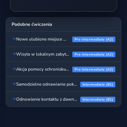
Podobne ćwiczenia
Nowe ulubione miejsce w okolicy - wpis na blogu
Pre-intermediate (A2)
Wizyta w lokalnym zabytku - wpis na blogu
Pre-intermediate (A2)
Akcja pomocy schronisku dla zwierząt - wpis na blogu
Pre-intermediate (A2)
Samodzielne odnawianie pokoju - wpis na blogu
Intermediate (B1)
Odnowienie kontaktu z dawnym przyjacielem - wpis na blogu
Intermediate (B1)