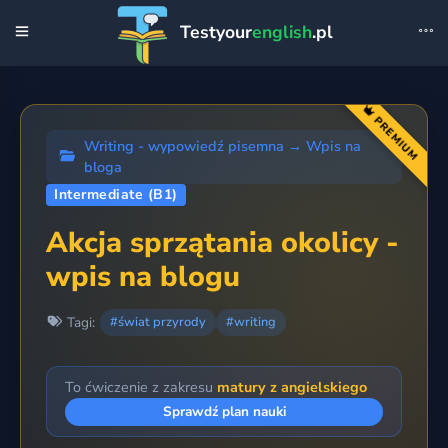
Testyour
english
.pl
PREMIUM
Writing - wypowiedź pisemna
→
Wpis na
bloga
Intermediate (B1)
Akcja sprzątania okolicy -
wpis na blogu
Tagi:
#świat przyrody
#writing
To ćwiczenie z zakresu
matury z angielskiego
Sprawdź plan nauki