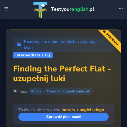
Testyour
english
.pl
PREMIUM
Reading - rozumienie tekstu czytanego
→
Dom
Intermediate (B1)
Finding the Perfect Flat -
uzupełnij luki
Tagi:
#dom
#reading: uzupełnianie luk
To ćwiczenie z zakresu
matury z angielskiego
Sprawdź plan nauki