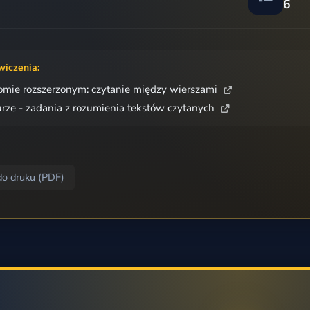
6
wiczenia:
omie rozszerzonym: czytanie między wierszami
rze - zadania z rozumienia tekstów czytanych
do druku (PDF)