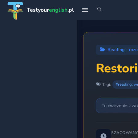
Testyour
english
.pl
START
Strona główna
Reading - rozu
Profil
Restor
Teoria
Tagi:
#reading: w
Rankingi
To ćwiczenie z za
Premium
PLANY NAUKI
SZACOWANY