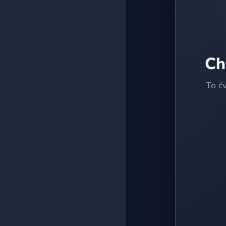
Wszystkie testy
Ch
To ć