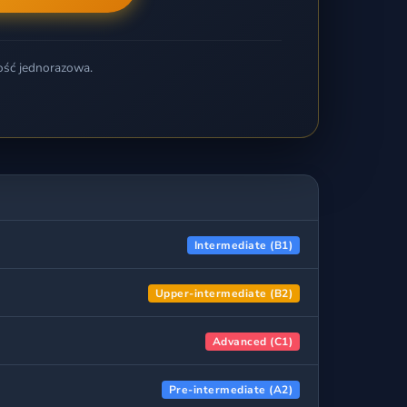
ość jednorazowa.
Intermediate (B1)
Upper-intermediate (B2)
Advanced (C1)
Pre-intermediate (A2)