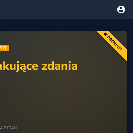
PREMIUM
(B2)
akujące zdania
BA PYTAŃ