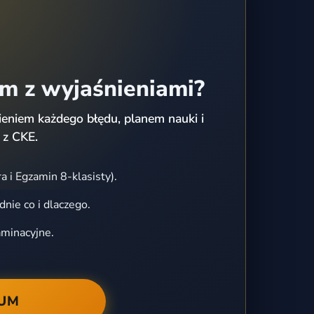
em z wyjaśnieniami?
eniem każdego błędu, planem nauki i
 z CKE.
a i Egzamin 8-klasisty).
dnie co i dlaczego.
aminacyjne.
IUM