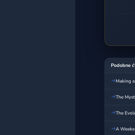
Podobne ć
Making a
The Myst
The Evol
A Weeken