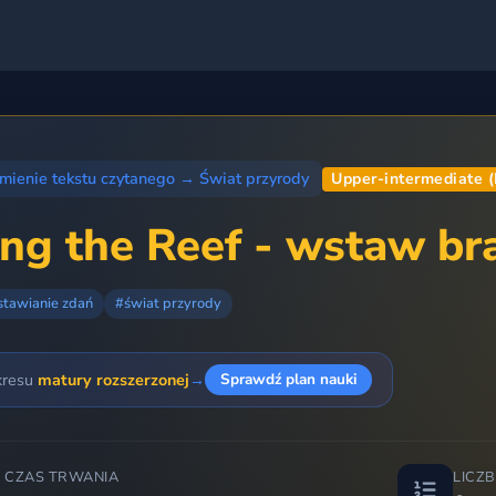
mienie tekstu czytanego
→
Świat przyrody
Upper-intermediate 
ing the Reef - wstaw br
stawianie zdań
#świat przyrody
kresu
matury rozszerzonej
→
Sprawdź plan nauki
 CZAS TRWANIA
LICZ