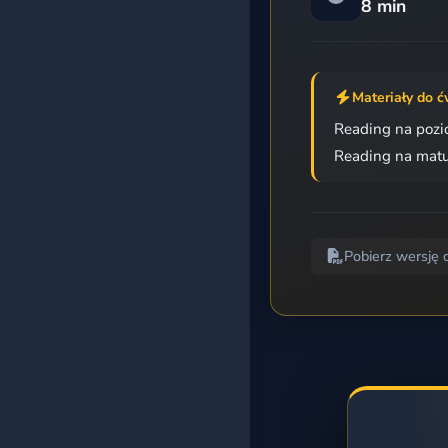
8 min
Egzamin 8-klasisty
Matura podstawowa
Materiały do ć
Reading na pozi
Matura rozszerzona
Reading na matu
Wszystkie kursy
BAZA ĆWICZEŃ
Pobierz wersję 
Według kategorii
Według poziomu
Według tagów