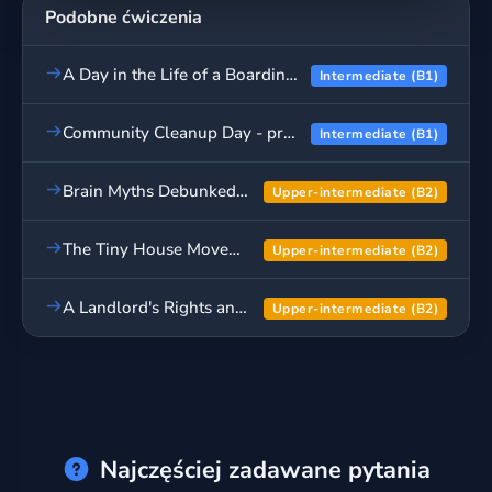
Podobne ćwiczenia
A Day in the Life of a Boarding School Student - prawda czy fałsz?
Intermediate (B1)
Community Cleanup Day - prawda czy fałsz?
Intermediate (B1)
Brain Myths Debunked - prawda czy fałsz?
Upper-intermediate (B2)
The Tiny House Movement - prawda czy fałsz?
Upper-intermediate (B2)
A Landlord's Rights and Responsibilities - prawda czy fałsz?
Upper-intermediate (B2)
Najczęściej zadawane pytania