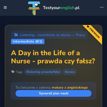
Testyour
english
.pl
PREMIUM
Listening - rozumienie ze słuchu
→
Praca
Intermediate (B1)
A Day in the Life of a
Nurse - prawda czy fałsz?
Tagi:
#listening: prawda/fałsz
#praca
To ćwiczenie z zakresu
matury z angielskiego
Sprawdź plan nauki