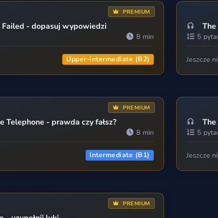
PREMIUM
 Failed - dopasuj wypowiedzi
The 
8 min
5 pyta
Upper-intermediate (B2)
Jeszcze n
PREMIUM
he Telephone - prawda czy fałsz?
The 
8 min
5 pyta
Intermediate (B1)
Jeszcze n
PREMIUM