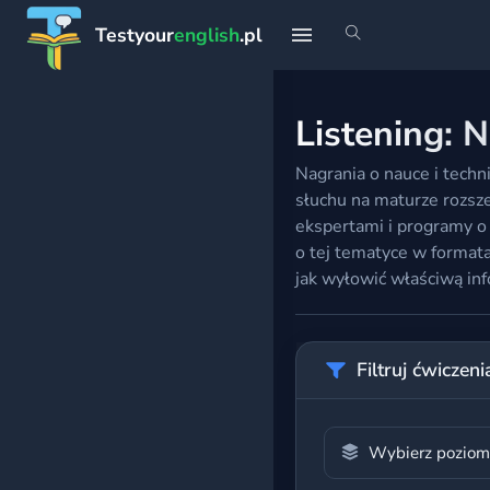
Testyour
english
.pl
START
Listening: N
Strona główna
Nagrania o nauce i techn
słuchu na maturze rozsz
Profil
ekspertami i programy o 
o tej tematyce w format
jak wyłowić właściwą inf
Teoria
Rankingi
Filtruj ćwiczeni
Premium
Wybierz pozio
PLANY NAUKI