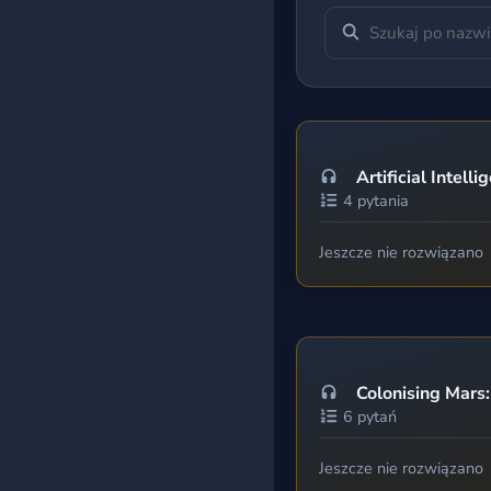
Egzamin 8-klasisty
Matura podstawowa
Matura rozszerzona
Artificial Intelli
Wszystkie kursy
4 pytania
Jeszcze nie rozwiązano
BAZA ĆWICZEŃ
Według kategorii
Według poziomu
Colonising Mars:
6 pytań
Według tagów
Jeszcze nie rozwiązano