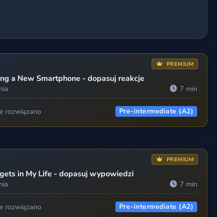
PREMIUM
ing a New Smartphone - dopasuj reakcje
nia
7 min
ie rozwiązano
Pre-intermediate (A2)
PREMIUM
ets in My Life - dopasuj wypowiedzi
nia
7 min
ie rozwiązano
Pre-intermediate (A2)