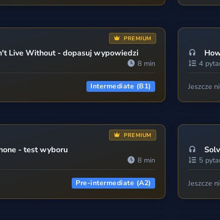
PREMIUM
t Live Without - dopasuj wypowiedzi
How 
8 min
4 pyta
Intermediate (B1)
Jeszcze n
PREMIUM
one - test wyboru
Solv
8 min
5 pyta
Pre-intermediate (A2)
Jeszcze n