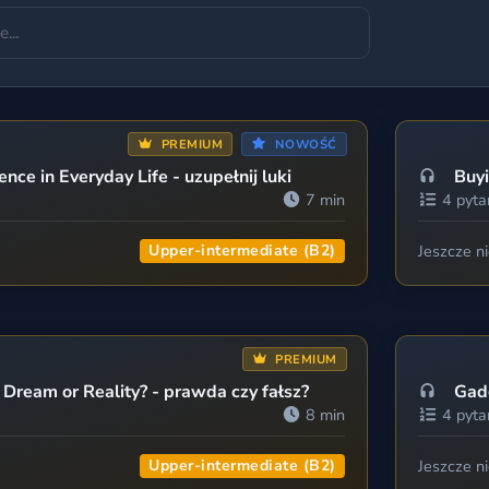
PREMIUM
NOWOŚĆ
gence in Everyday Life - uzupełnij luki
Buy
7 min
4 pyta
Upper-intermediate (B2)
Jeszcze n
PREMIUM
 Dream or Reality? - prawda czy fałsz?
Gadg
8 min
4 pyta
Upper-intermediate (B2)
Jeszcze n