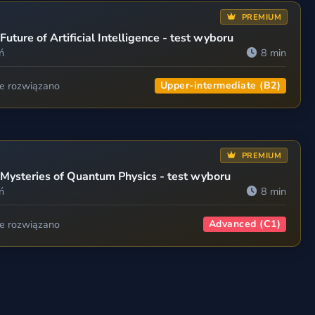
PREMIUM
Future of Artificial Intelligence - test wyboru
ń
8 min
ie rozwiązano
Upper-intermediate (B2)
PREMIUM
Mysteries of Quantum Physics - test wyboru
ń
8 min
ie rozwiązano
Advanced (C1)