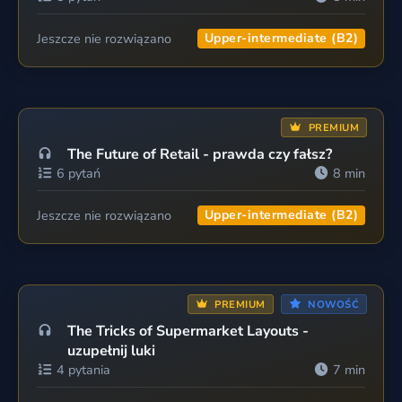
Jeszcze nie rozwiązano
Upper-intermediate (B2)
PREMIUM
The Future of Retail - prawda czy fałsz?
6 pytań
8 min
Jeszcze nie rozwiązano
Upper-intermediate (B2)
PREMIUM
NOWOŚĆ
The Tricks of Supermarket Layouts -
uzupełnij luki
4 pytania
7 min