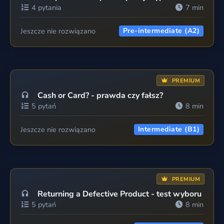
4 pytania
7 min
Jeszcze nie rozwiązano
Pre-intermediate (A2)
PREMIUM
Cash or Card? - prawda czy fałsz?
5 pytań
8 min
Jeszcze nie rozwiązano
Intermediate (B1)
PREMIUM
Returning a Defective Product - test wyboru
5 pytań
8 min